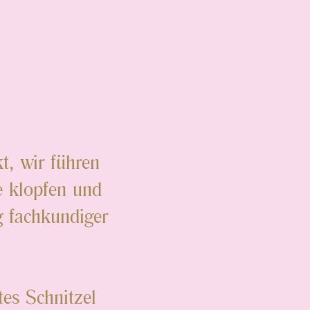
kt, wir führen
e klopfen und
g fachkundiger
tes Schnitzel